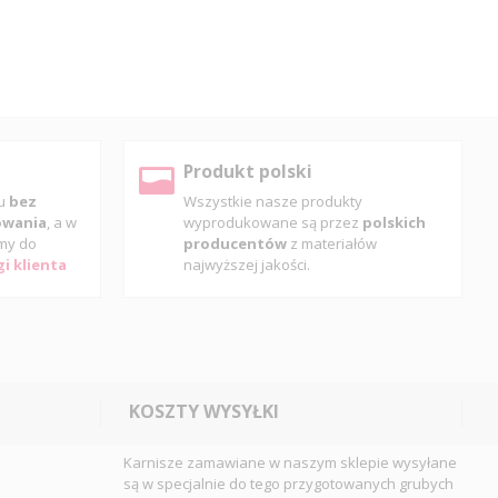
Produkt polski
pu
bez
Wszystkie nasze produkty
gowania
, a w
wyprodukowane są przez
polskich
my do
producentów
z materiałów
i klienta
najwyższej jakości.
KOSZTY WYSYŁKI
Karnisze zamawiane w naszym sklepie wysyłane
są w specjalnie do tego przygotowanych grubych