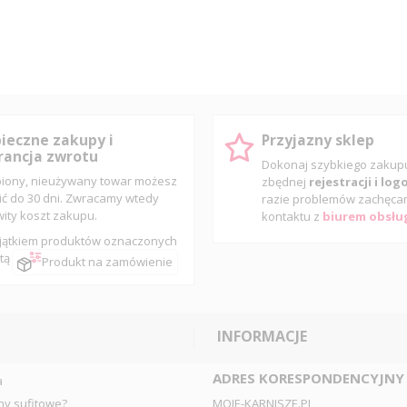
ieczne zakupy i
Przyjazny sklep
ancja zwrotu
Dokonaj szybkiego zaku
iony, nieużywany towar możesz
zbędnej
rejestracji i lo
ić do 30 dni. Zwracamy wtedy
razie problemów zachęca
wity koszt zakupu.
kontaktu z
biurem obsług
jątkiem produktów oznaczonych
tą
Produkt na zamówienie
INFORMACJE
ADRES KORESPONDENCYJNY
a
ny sufitowe?
MOJE-KARNISZE.PL