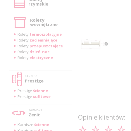
rzymskie
Rolety
wewnętrzne
Rolety
termoizolacyjne
Rolety
zaciemniające
Rolety
przepuszczające
Rolety
dzień-noc
Rolety
elektryczne
KARNISZE
Prestige
Prestige
ścienne
Prestige
sufitowe
KARNISZE
Zenit
Opinie klientów:
Karnisze
ścienne
Karnisze
sufitowe