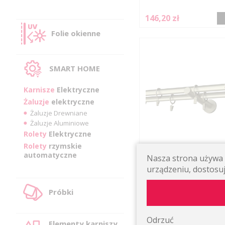
146,20 zł
Folie okienne
SMART HOME
Karnisze
Elektryczne
Żaluzje
elektryczne
Żaluzje Drewniane
Żaluzje Aluminiowe
Rolety
Elektryczne
Rolety
rzymskie
automatyczne
Nasza strona używa p
KARNISZ METALOWY POD
19MM VALLEO SATYNA
urządzeniu, dostosuj
Podwójny prosty ścienny
Próbki
142,34 zł
Odrzuć
Elementy karniszy