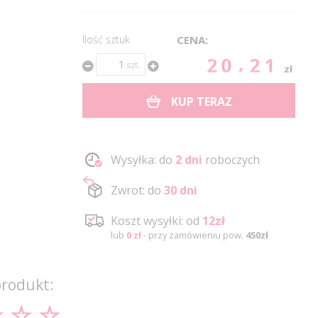
Ilość sztuk
CENA:
20.21
szt.
zł
KUP TERAZ
Wysyłka: do
2 dni
roboczych
Zwrot: do
30 dni
Koszt wysyłki: od
12zł
lub
0 zł
- przy zamówieniu pow.
450zł
produkt: