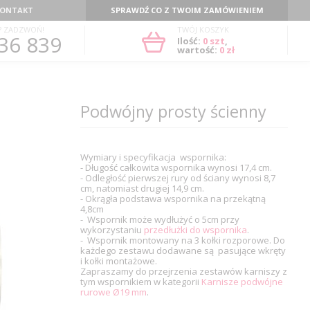
ONTAKT
SPRAWDŹ CO Z TWOIM ZAMÓWIENIEM
? ZADZWOŃ!
TWÓJ KOSZYK
36 839
Ilość:
0
szt
,
wartość:
0 zł
Podwójny prosty ścienny
Wymiary i specyfikacja wspornika:
- Długość całkowita wspornika wynosi 17,4 cm.
- Odległość pierwszej rury od ściany wynosi 8,7
cm, natomiast drugiej 14,9 cm.
- Okrągła podstawa wspornika na przekątną
4,8cm
- Wspornik może wydłużyć o 5cm przy
wykorzystaniu
przedłużki do wspornika
.
- Wspornik montowany na 3 kołki rozporowe. Do
każdego zestawu dodawane są pasujące wkręty
i kołki montażowe.
Zapraszamy do przejrzenia zestawów karniszy z
tym wspornikiem w kategorii
Karnisze podwójne
rurowe Ø19 mm
.