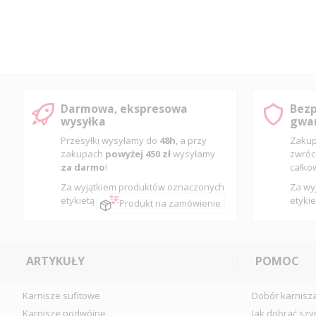
Darmowa, ekspresowa
Bezp
wysyłka
gwar
Przesyłki wysyłamy do
48h
, a przy
Zakup
zakupach
powyżej 450 zł
wysyłamy
zwróc
za darmo
!
całko
Za wyjątkiem produktów oznaczonych
Za wy
etykietą
etykie
Produkt na zamówienie
ARTYKUŁY
POMOC
Karnisze sufitowe
Dobór karnisz
Karnisze podwójne
Jak dobrać szy