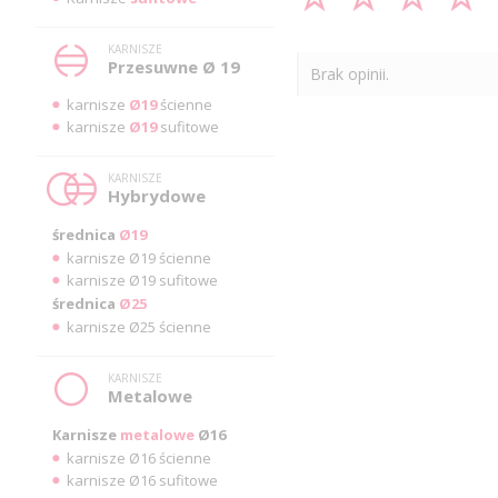
KARNISZE
Przesuwne Ø 19
Brak opinii.
karnisze
Ø19
ścienne
karnisze
Ø19
sufitowe
KARNISZE
Hybrydowe
średnica
Ø19
karnisze Ø19 ścienne
karnisze Ø19 sufitowe
średnica
Ø25
karnisze Ø25 ścienne
KARNISZE
Metalowe
Karnisze
metalowe
Ø16
karnisze Ø16 ścienne
karnisze Ø16 sufitowe