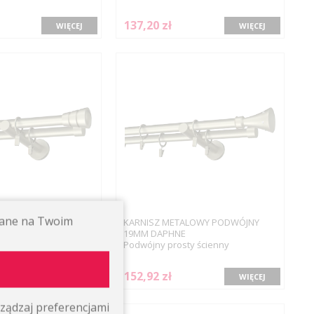
137,20 zł
WIĘCEJ
WIĘCEJ
ywane na Twoim
ALOWY PODWÓJNY
KARNISZ METALOWY PODWÓJNY
A
19MM DAPHNE
ty ścienny
Podwójny prosty ścienny
152,92 zł
WIĘCEJ
WIĘCEJ
ządzaj preferencjami