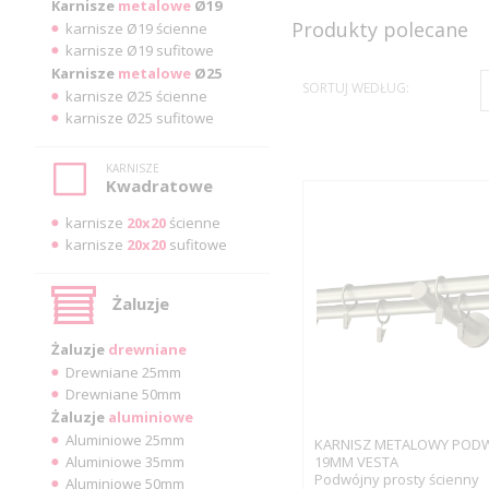
Karnisze
metalowe
Ø19
Produkty polecane
karnisze Ø19 ścienne
karnisze Ø19 sufitowe
Karnisze
metalowe
Ø25
SORTUJ WEDŁUG:
karnisze Ø25 ścienne
karnisze Ø25 sufitowe
KARNISZE
Kwadratowe
karnisze
20x20
ścienne
karnisze
20x20
sufitowe
Żaluzje
Żaluzje
drewniane
Drewniane 25mm
Drewniane 50mm
Żaluzje
aluminiowe
Aluminiowe 25mm
KARNISZ METALOWY POD
Aluminiowe 35mm
19MM VESTA
Podwójny prosty ścienny
Aluminiowe 50mm