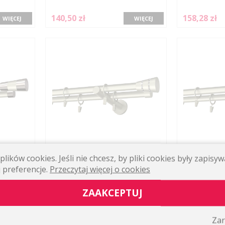
140,50 zł
158,28 zł
WIĘCEJ
WIĘCEJ
lików cookies. Jeśli nie chcesz, by pliki cookies były zapis
WÓJNY
KARNISZ MET
KARNISZ RAPID
19MM FEDOR
 preferencje.
Przeczytaj więcej o cookies
Podwójny prosty ścienny
Podwójny pros
ZAAKCEPTUJ
153,86 zł
133,64 zł
WIĘCEJ
WIĘCEJ
Zar