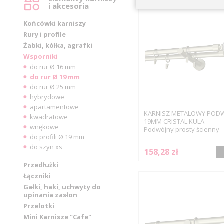
i akcesoria
Końcówki karniszy
Rury i profile
Żabki, kółka, agrafki
Wsporniki
do rur Ø 16 mm
do rur Ø 19 mm
do rur Ø 25 mm
hybrydowe
apartamentowe
KARNISZ METALOWY POD
kwadratowe
19MM CRISTAL KULA
wnękowe
Podwójny prosty ścienny
do profili Ø 19 mm
do szyn xs
158,28 zł
Przedłużki
Łączniki
Gałki, haki, uchwyty do
upinania zasłon
Przelotki
Mini Karnisze "Cafe"