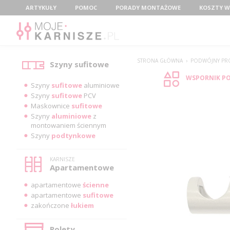
Menu
ARTYKUŁY
POMOC
PORADY MONTAŻOWE
KOSZTY W
Kategorie
STRONA GŁÓWNA
›
PODWÓJNY PRO
Szyny sufitowe
WSPORNIK PO
Szyny
sufitowe
aluminiowe
Szyny
sufitowe
PCV
Maskownice
sufitowe
Szyny
aluminiowe
z
montowaniem ściennym
Szyny
podtynkowe
KARNISZE
Apartamentowe
apartamentowe
ścienne
apartamentowe
sufitowe
zakończone
łukiem
Rolety