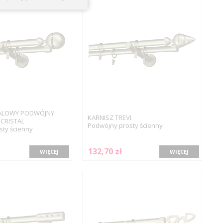
ALOWY PODWÓJNY
KARNISZ TREVI
CRISTAL
Podwójny prosty ścienny
ty ścienny
132,70 zł
WIĘCEJ
WIĘCEJ