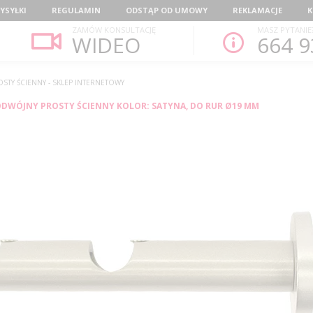
YSYŁKI
REGULAMIN
ODSTĄP OD UMOWY
REKLAMACJE
K
ZAMÓW KONSULTACJĘ
MASZ PYTANIE
WIDEO
664 9
STY ŚCIENNY - SKLEP INTERNETOWY
DWÓJNY PROSTY ŚCIENNY KOLOR: SATYNA, DO RUR Ø19 MM