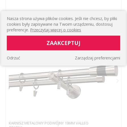
KARNISZ METALOWY PODWÓJNY 19MM VALLEO
Nasza strona używa plików cookies. Jeśli nie chcesz, by pliki
BIAŁA
cookies były zapisywane na Twoim urządzeniu, dostosuj
Podwójny prosty ścienny
preferencje.
Przeczytaj więcej o cookies
142,34 zł
WIĘCEJ
ZAAKCEPTUJ
Odrzuć
Zarządzaj preferencjami
KARNISZ METALOWY PODWÓJNY 19MM VALLEO