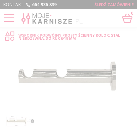
Menu
KONTAKT
664 936 839
ŚLEDŹ ZAMÓWIENIE
0
STRONA GŁÓWNA
›
PODWÓJNY PROSTY ŚCIENNY - SKLEP INTERNETOWY
WSPORNIK PODWÓJNY PROSTY ŚCIENNY KOLOR: STAL
NIERDZEWNA, DO RUR Ø19 MM