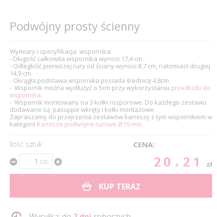
Podwójny prosty ścienny
Wymiary i specyfikacja wspornika:
- Długość całkowita wspornika wynosi 17,4 cm.
- Odległość pierwszej rury od ściany wynosi 8,7 cm, natomiast drugiej
14,9 cm.
- Okrągła podstawa wspornika posiada średnicę 4,8cm
- Wspornik można wydłużyć o 5cm przy wykorzystaniu
przedłużki do
wspornika
.
- Wspornik montowany na 3 kołki rozporowe. Do każdego zestawu
dodawane są pasujące wkręty i kołki montażowe.
Zapraszamy do przejrzenia zestawów karniszy z tym wspornikiem w
kategorii
Karnisze podwójne rurowe Ø19 mm
.
Ilość sztuk
CENA:
20.21
szt.
zł
KUP TERAZ
Wysyłka: do
2 dni
roboczych