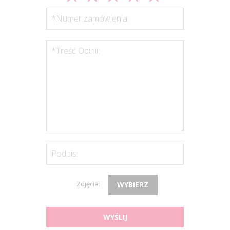
*Numer zamówienia:
*Treść Opinii:
Podpis:
Zdjęcia:
WYBIERZ
WYŚLIJ