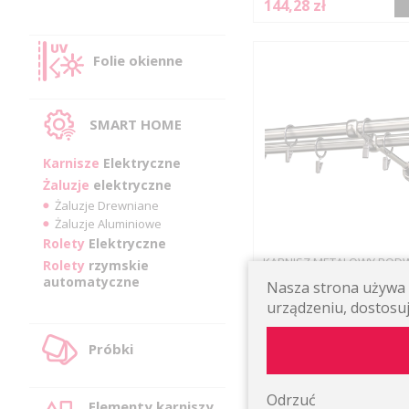
144,28 zł
Folie okienne
SMART HOME
Karnisze
Elektryczne
Żaluzje
elektryczne
Żaluzje Drewniane
Żaluzje Aluminiowe
Rolety
Elektryczne
KARNISZ METALOWY POD
Rolety
rzymskie
19MM RULLO
automatyczne
Nasza strona używa p
Podwójny klasyczny ścien
urządzeniu, dostosuj
115,48 zł
Próbki
Odrzuć
Elementy karniszy