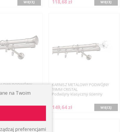
118,68 zł
WIĘCEJ
WIĘCEJ
ALOWY PODWÓJNY
KARNISZ METALOWY PODWÓJNY
SEO
19MM CRISTAL
ywane na Twoim
syczny ścienny
Podwójny klasyczny ścienny
149,64 zł
WIĘCEJ
WIĘCEJ
ządzaj preferencjami