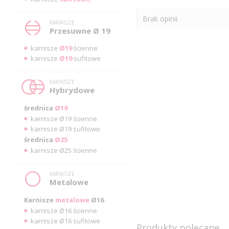
Brak opinii.
KARNISZE
Przesuwne Ø 19
karnisze
Ø19
ścienne
karnisze
Ø19
sufitowe
KARNISZE
Hybrydowe
średnica
Ø19
karnisze Ø19 ścienne
karnisze Ø19 sufitowe
średnica
Ø25
karnisze Ø25 ścienne
KARNISZE
Metalowe
Karnisze
metalowe
Ø16
karnisze Ø16 ścienne
karnisze Ø16 sufitowe
Produkty polecane