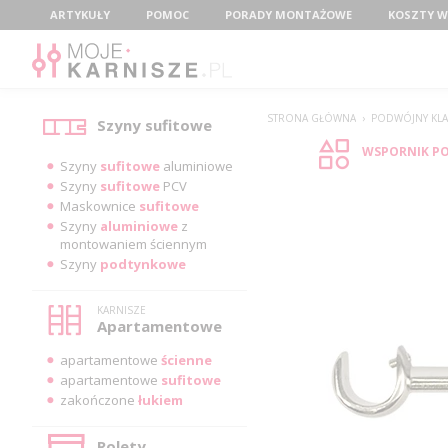
Menu
ARTYKUŁY
POMOC
PORADY MONTAŻOWE
KOSZTY W
Kategorie
STRONA GŁÓWNA
›
PODWÓJNY KLAS
Szyny sufitowe
WSPORNIK PO
Szyny
sufitowe
aluminiowe
Szyny
sufitowe
PCV
Maskownice
sufitowe
Szyny
aluminiowe
z
montowaniem ściennym
Szyny
podtynkowe
KARNISZE
Apartamentowe
apartamentowe
ścienne
apartamentowe
sufitowe
zakończone
łukiem
Rolety