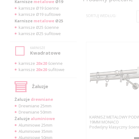
Karnisze
metalowe
Ø19
karnisze Ø19 ścienne
karnisze Ø19 sufitowe
SORTUJ WEDŁUG:
Karnisze
metalowe
Ø25
karnisze Ø25 ścienne
karnisze Ø25 sufitowe
KARNISZE
Kwadratowe
karnisze
20x20
ścienne
karnisze
20x20
sufitowe
Żaluzje
Żaluzje
drewniane
Drewniane 25mm
Drewniane 50mm
KARNISZ METALOWY POD
Żaluzje
aluminiowe
19MM MONACO
Aluminiowe 25mm
Podwójny klasyczny ścien
Aluminiowe 35mm
Aluminiowe 50mm