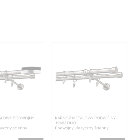
ALOWY PODWÓJNY
KARNISZ METALOWY PODWÓJNY
19MM DUO
syczny ścienny
Podwójny klasyczny ścienny