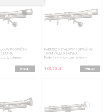
ALOWY PODWÓJNY
KARNISZ METALOWY PODWÓJNY
 CZARNA
19MM VALLEO SATYNA
syczny ścienny
Podwójny klasyczny ścienny
133,70 zł
WIĘCEJ
WIĘCEJ