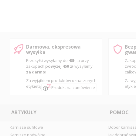
Darmowa, ekspresowa
Bezp
wysyłka
gwar
Przesyłki wysyłamy do
48h
, a przy
Zakup
zakupach
powyżej 450 zł
wysyłamy
zwróc
za darmo
!
całko
Za wyjątkiem produktów oznaczonych
Za wy
etykietą
etykie
Produkt na zamówienie
ARTYKUŁY
POMOC
Karnisze sufitowe
Dobór karnisz
Karnisze podwójne
Jak dobrać szy