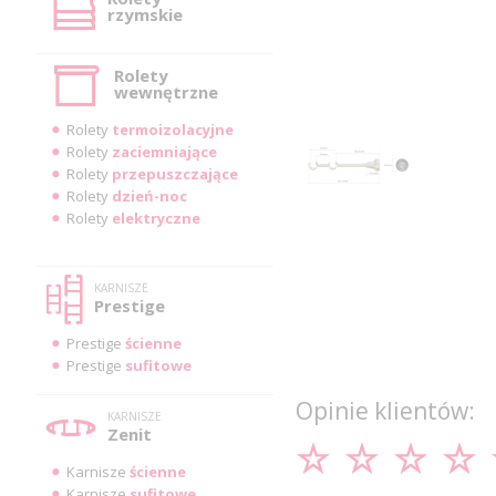
rzymskie
Rolety
wewnętrzne
Rolety
termoizolacyjne
Rolety
zaciemniające
Rolety
przepuszczające
Rolety
dzień-noc
Rolety
elektryczne
KARNISZE
Prestige
Prestige
ścienne
Prestige
sufitowe
Opinie klientów:
KARNISZE
Zenit
Karnisze
ścienne
Karnisze
sufitowe