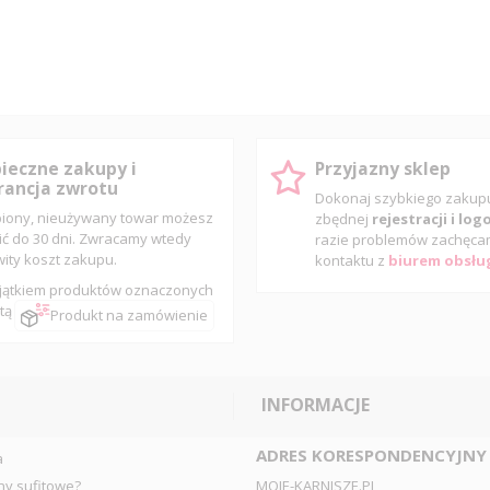
ieczne zakupy i
Przyjazny sklep
ancja zwrotu
Dokonaj szybkiego zaku
iony, nieużywany towar możesz
zbędnej
rejestracji i lo
ić do 30 dni. Zwracamy wtedy
razie problemów zachęca
wity koszt zakupu.
kontaktu z
biurem obsług
jątkiem produktów oznaczonych
tą
Produkt na zamówienie
INFORMACJE
ADRES KORESPONDENCYJNY
a
ny sufitowe?
MOJE-KARNISZE.PL