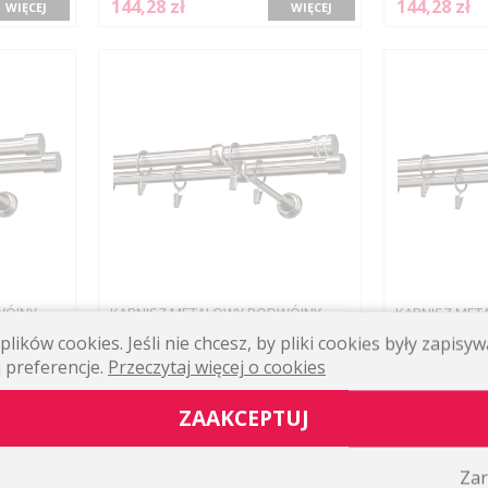
144,28 zł
144,28 zł
WIĘCEJ
WIĘCEJ
WÓJNY
KARNISZ METALOWY PODWÓJNY
KARNISZ MET
19MM VESTA
19MM COLOS
lików cookies. Jeśli nie chcesz, by pliki cookies były zapis
ny
Podwójny klasyczny ścienny
Podwójny kla
 preferencje.
Przeczytaj więcej o cookies
137,56 zł
131,86 zł
WIĘCEJ
WIĘCEJ
ZAAKCEPTUJ
Zar