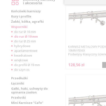
i akcesoria
Końcówki karniszy
Rury i profile
Żabki, kółka, agrafki
Wsporniki
do rur Ø 16 mm
do rur Ø 19 mm
do rur Ø 25 mm
hybrydowe
KARNISZ METALOWY POD
19MM FENIX
apartamentowe
Podwójny klasyczny ścien
kwadratowe
wnękowe
128,56 zł
do profili Ø 19 mm
do szyn xs
Przedłużki
Łączniki
Gałki, haki, uchwyty do
upinania zasłon
Przelotki
Mini Karnisze "Cafe"