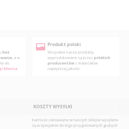
Produkt polski
pu
bez
Wszystkie nasze produkty
gowania
, a w
wyprodukowane są przez
polskich
my do
producentów
z materiałów
i klienta
najwyższej jakości.
KOSZTY WYSYŁKI
Karnisze zamawiane w naszym sklepie wysyłane
są w specjalnie do tego przygotowanych grubych