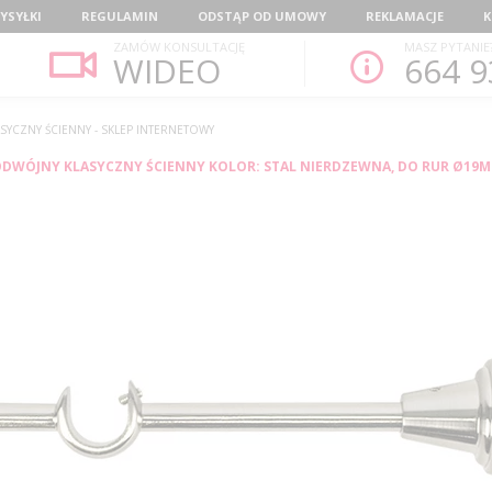
YSYŁKI
REGULAMIN
ODSTĄP OD UMOWY
REKLAMACJE
K
ZAMÓW KONSULTACJĘ
MASZ PYTANIE
WIDEO
664 9
YCZNY ŚCIENNY - SKLEP INTERNETOWY
DWÓJNY KLASYCZNY ŚCIENNY KOLOR: STAL NIERDZEWNA, DO RUR Ø19