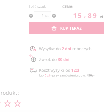
Ilość sztuk
CENA:
15.89
szt.
zł
KUP TERAZ
Wysyłka: do
2 dni
roboczych
Zwrot: do
30 dni
Koszt wysyłki: od
12zł
lub
0 zł
- przy zamówieniu pow.
450zł
produkt: