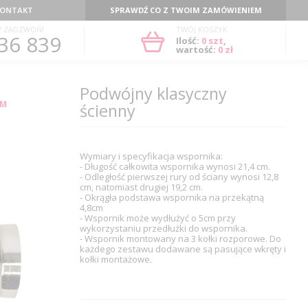
ONTAKT
SPRAWDŹ CO Z TWOIM ZAMÓWIENIEM
? ZADZWOŃ!
TWÓJ KOSZYK
36 839
Ilość:
0
szt
,
wartość:
0 zł
Podwójny klasyczny
MM
ścienny
Wymiary i specyfikacja wspornika:
- Długość całkowita wspornika wynosi 21,4 cm.
- Odległość pierwszej rury od ściany wynosi 12,8
cm, natomiast drugiej 19,2 cm.
- Okrągła podstawa wspornika na przekątną
4,8cm
- Wspornik może wydłużyć o 5cm przy
wykorzystaniu przedłużki do wspornika.
- Wspornik montowany na 3 kołki rozporowe. Do
każdego zestawu dodawane są pasujące wkręty i
kołki montażowe.