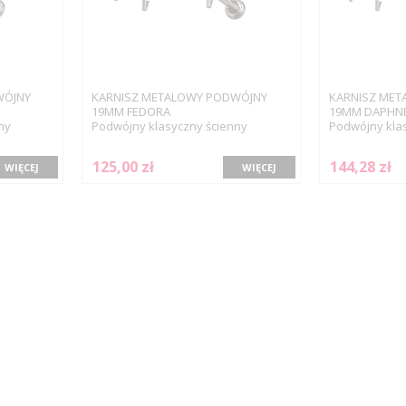
WÓJNY
KARNISZ METALOWY PODWÓJNY
KARNISZ MET
19MM FEDORA
19MM DAPHN
ny
Podwójny klasyczny ścienny
Podwójny kla
125,00 zł
144,28 zł
WIĘCEJ
WIĘCEJ