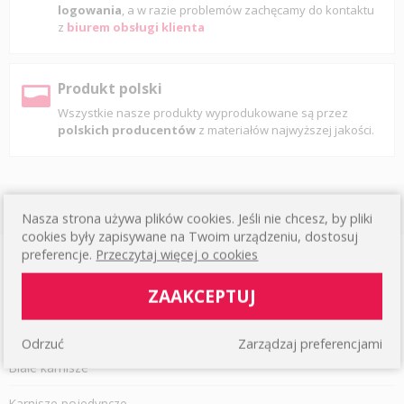
logowania
, a w razie problemów zachęcamy do kontaktu
z
biurem obsługi klienta
Produkt polski
Wszystkie nasze produkty wyprodukowane są przez
polskich producentów
z materiałów najwyższej jakości.
ARTYKUŁY
Nasza strona używa plików cookies. Jeśli nie chcesz, by pliki
cookies były zapisywane na Twoim urządzeniu, dostosuj
preferencje.
Przeczytaj więcej o cookies
Karnisze sufitowe
ZAAKCEPTUJ
Karnisze podwójne
Czarne karnisze
Odrzuć
Zarządzaj preferencjami
Białe karnisze
Karnisze pojedyncze