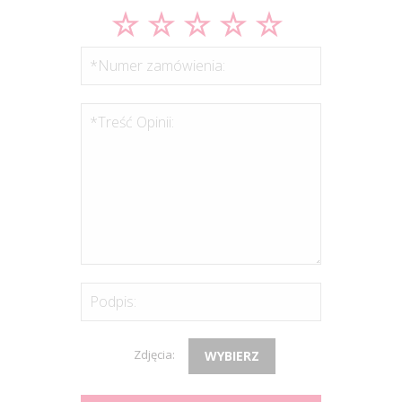
*Numer zamówienia:
*Treść Opinii:
Podpis:
Zdjęcia:
WYBIERZ