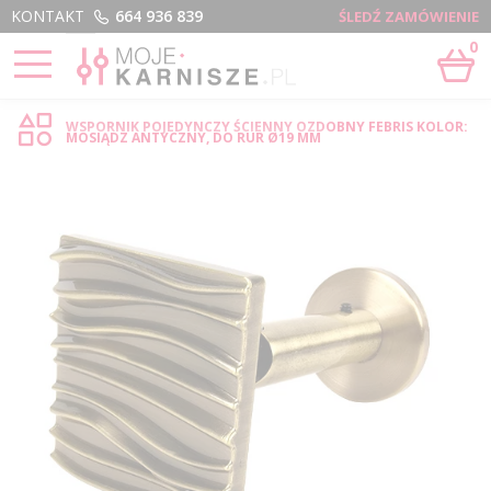
Menu
KONTAKT
664 936 839
ŚLEDŹ ZAMÓWIENIE
0
STRONA GŁÓWNA
›
POJEDYNCZY ŚCIENNY OZDOBNY FEBRIS - SKLEP INTERNETOWY
WSPORNIK POJEDYNCZY ŚCIENNY OZDOBNY FEBRIS KOLOR:
MOSIĄDZ ANTYCZNY, DO RUR Ø19 MM