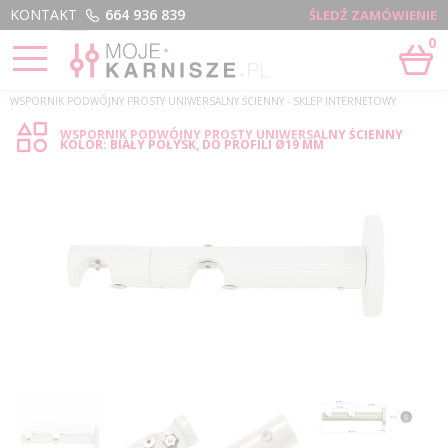
Menu
KONTAKT
664 936 839
ŚLEDŹ ZAMÓWIENIE
0
STRONA GŁÓWNA
›
WSPORNIK PODWÓJNY PROSTY UNIWERSALNY ŚCIENNY - SKLEP INTERNETOWY
WSPORNIK PODWÓJNY PROSTY UNIWERSALNY ŚCIENNY
KOLOR: BIAŁY POŁYSK, DO PROFILI Ø19 MM