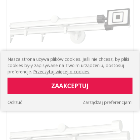
Nasza strona używa plików cookies. Jeśli nie chcesz, by pliki
cookies były zapisywane na Twoim urządzeniu, dostosuj
preferencje.
Przeczytaj więcej o cookies
KARNISZ PODWÓJNY BIAŁY SZYNOWY PRIME
Podwójny prosty uniwersalny ścienny
212,10 zł
ZAAKCEPTUJ
WIĘCEJ
Odrzuć
Zarządzaj preferencjami