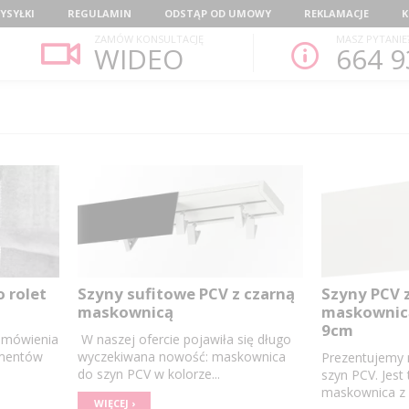
YSYŁKI
REGULAMIN
ODSTĄP OD UMOWY
REKLAMACJE
K
ZAMÓW KONSULTACJĘ
MASZ PYTANIE
WIDEO
664 9
o rolet
Szyny sufitowe PCV z czarną
Szyny PCV z
maskownicą
maskownic
9cm
amówienia
W naszej ofercie pojawiła się długo
ementów
wyczekiwana nowość: maskownica
Prezentujemy
do szyn PCV w kolorze...
szyn PCV. Jest
maskownica z na
WIĘCEJ ›