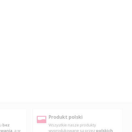
Produkt polski
pu
bez
Wszystkie nasze produkty
gowania
, a w
wyprodukowane są przez
polskich