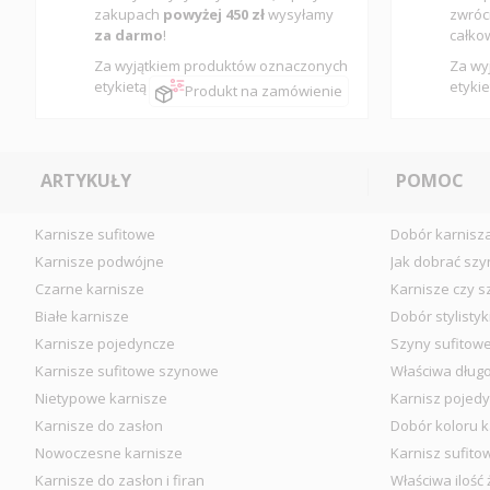
zakupach
powyżej 450 zł
wysyłamy
zwróc
za darmo
!
całko
Za wyjątkiem produktów oznaczonych
Za wy
etykietą
etykie
Produkt na zamówienie
ARTYKUŁY
POMOC
Karnisze sufitowe
Dobór karnisz
Karnisze podwójne
Jak dobrać szy
Czarne karnisze
Karnisze czy s
Białe karnisze
Dobór stylistyk
Karnisze pojedyncze
Szyny sufitow
Karnisze sufitowe szynowe
Właściwa długo
Nietypowe karnisze
Karnisz pojedy
Karnisze do zasłon
Dobór koloru k
Nowoczesne karnisze
Karnisz sufito
Karnisze do zasłon i firan
Właściwa ilość