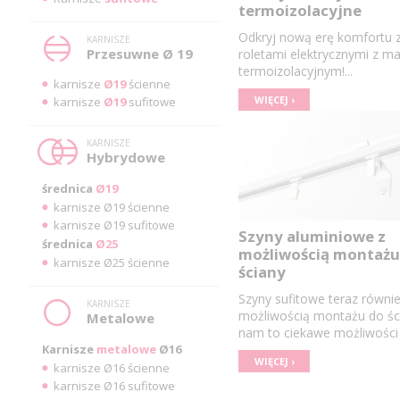
termoizolacyjne
Odkryj nową erę komfortu 
KARNISZE
Przesuwne Ø 19
roletami elektrycznymi z m
termoizolacyjnym!...
karnisze
Ø19
ścienne
WIĘCEJ ›
karnisze
Ø19
sufitowe
KARNISZE
Hybrydowe
średnica
Ø19
karnisze Ø19 ścienne
karnisze Ø19 sufitowe
Szyny aluminiowe z
średnica
Ø25
możliwością montażu
karnisze Ø25 ścienne
ściany
Szyny sufitowe teraz równie
KARNISZE
możliwością montażu do śc
Metalowe
nam to ciekawe możliwości 
Karnisze
metalowe
Ø16
WIĘCEJ ›
karnisze Ø16 ścienne
karnisze Ø16 sufitowe