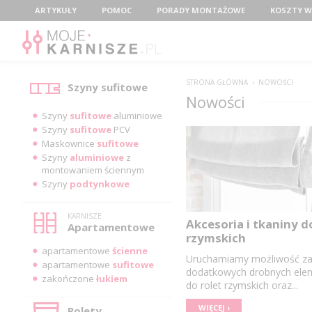
Menu
ARTYKUŁY
POMOC
PORADY MONTAŻOWE
KOSZTY W
Kategorie
STRONA GŁÓWNA
›
NOWOŚCI
Szyny sufitowe
Nowości
Szyny
sufitowe
aluminiowe
Szyny
sufitowe
PCV
Maskownice
sufitowe
Szyny
aluminiowe
z
montowaniem ściennym
Szyny
podtynkowe
KARNISZE
Akcesoria i tkaniny d
Apartamentowe
rzymskich
apartamentowe
ścienne
Uruchamiamy możliwość z
apartamentowe
sufitowe
dodatkowych drobnych el
zakończone
łukiem
do rolet rzymskich oraz...
WIĘCEJ ›
Rolety