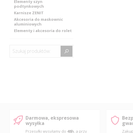
Elementy szyn
podtynkowych
Karnisze ZENIT
Akcesoria do maskownic
aluminiowych
Elementy i akcesoria do rolet
Szukaj produktów:
Darmowa, ekspresowa
Bezp
wysyłka
gwar
Przesyłki wysyłamy do
48h
, a przy
Zakup