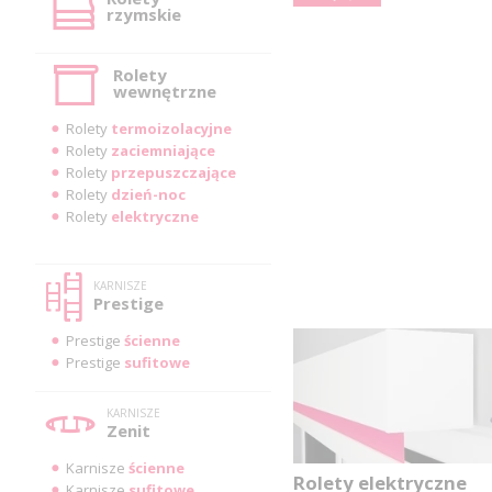
rzymskie
Rolety
wewnętrzne
Rolety
termoizolacyjne
Rolety
zaciemniające
Rolety
przepuszczające
Rolety
dzień-noc
Rolety
elektryczne
KARNISZE
Prestige
Prestige
ścienne
Prestige
sufitowe
KARNISZE
Zenit
Karnisze
ścienne
Rolety elektryczne
Karnisze
sufitowe