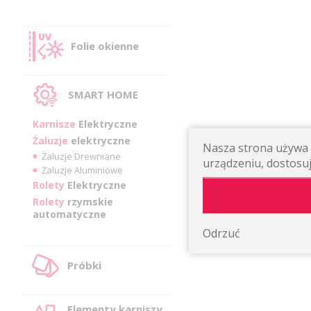
Folie okienne
SMART HOME
Karnisze
Elektryczne
Żaluzje
elektryczne
Nasza strona używa p
Żaluzje Drewniane
urządzeniu, dostosuj
Żaluzje Aluminiowe
Rolety
Elektryczne
Rolety
rzymskie
automatyczne
Odrzuć
Próbki
Elementy karniszy