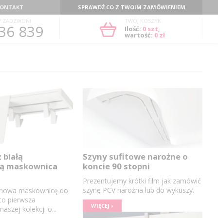
ONTAKT
SPRAWDŹ CO Z TWOIM ZAMÓWIENIEM
? ZADZWOŃ!
TWÓJ KOSZYK
36 839
Ilość:
0
szt
,
wartość:
0 zł
 białą
Szyny sufitowe narożne o
ą maskownica
koncie 90 stopni
Prezentujemy krótki film jak zamówić
szynę PCV narożna lub do wykuszy.
 nowa maskownicę do
 to pierwsza
WIĘCEJ ›
szej kolekcji o...