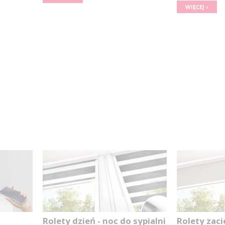
WIĘCEJ ›
Rolety dzień - noc do sypialni
Rolety zac