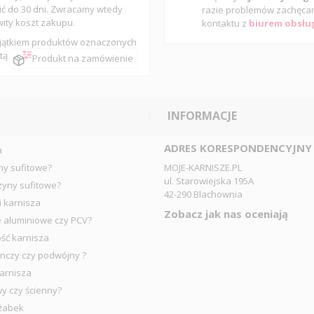
ić do 30 dni. Zwracamy wtedy
razie problemów zachęca
wity koszt zakupu.
kontaktu z
biurem obsług
jątkiem produktów oznaczonych
tą
Produkt na zamówienie
INFORMACJE
ADRES KORESPONDENCYJNY
a
ny sufitowe?
MOJE-KARNISZE.PL
ul. Starowiejska 195A
zyny sufitowe?
42-290 Blachownia
i karnisza
Zobacz jak nas oceniają
e aluminiowe czy PCV?
ść karnisza
nczy czy podwójny ?
arnisza
wy czy ścienny?
 żabek