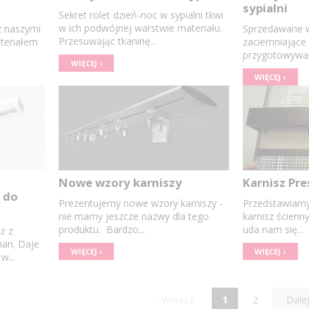
sypialni
Sekret rolet dzień-noc w sypialni tkwi
w ich podwójnej warstwie materiału.
z naszymi
Sprzedawane w
Przesuwając tkaninę...
ateriałem
zaciemniające 
przygotowywan
WIĘCEJ ›
WIĘCEJ ›
Nowe wzory karniszy
Karnisz Pre
 do
Prezentujemy nowe wzory karniszy -
Przedstawiamy
nie mamy jeszcze nazwy dla tego
karnisz ścienny
produktu. Bardzo...
uda nam się...
ż z
ian. Daje
WIĘCEJ ›
WIĘCEJ ›
w...
‹ Wstecz
1
2
Dalej