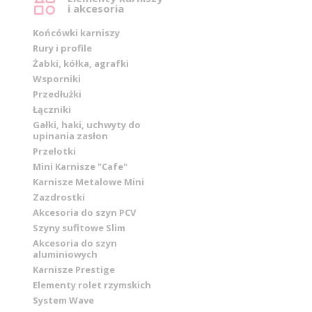
i akcesoria
Końcówki karniszy
Rury i profile
Żabki, kółka, agrafki
Wsporniki
Przedłużki
Łączniki
Gałki, haki, uchwyty do
upinania zasłon
Przelotki
Mini Karnisze "Cafe"
Karnisze Metalowe Mini
Zazdrostki
Akcesoria do szyn PCV
Szyny sufitowe Slim
Akcesoria do szyn
aluminiowych
Karnisze Prestige
Elementy rolet rzymskich
System Wave