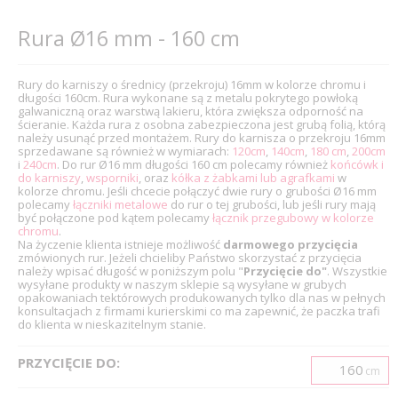
Rura Ø16 mm - 160 cm
Rury do karniszy o średnicy (przekroju) 16mm w kolorze chromu i
długości 160cm. Rura wykonane są z metalu pokrytego powłoką
galwaniczną oraz warstwą lakieru, która zwiększa odporność na
ścieranie. Każda rura z osobna zabezpieczona jest grubą folią, którą
należy usunąć przed montażem. Rury do karnisza o przekroju 16mm
sprzedawane są również w wymiarach:
120cm
,
140cm
,
180 cm
,
200cm
i
240cm
. Do rur Ø16 mm długości 160 cm polecamy również
końcówk i
do karniszy
,
wsporniki
, oraz
kółka z żabkami lub agrafkami
w
kolorze chromu. Jeśli chcecie połączyć dwie rury o grubości Ø16 mm
polecamy
łączniki metalowe
do rur o tej grubości, lub jeśli rury mają
być połączone pod kątem polecamy
łącznik przegubowy w kolorze
chromu
.
Na życzenie klienta istnieje możliwość
darmowego przycięcia
zmówionych rur. Jeżeli chcieliby Państwo skorzystać z przycięcia
należy wpisać długość w poniższym polu "
Przycięcie do"
. Wszystkie
wysyłane produkty w naszym sklepie są wysyłane w grubych
opakowaniach tektórowych produkowanych tylko dla nas w pełnych
konsultacjach z firmami kurierskimi co ma zapewnić, że paczka trafi
do klienta w nieskazitelnym stanie.
PRZYCIĘCIE DO:
cm