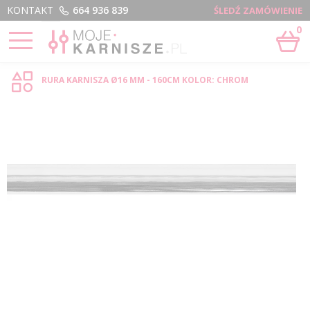
Menu
KONTAKT
664 936 839
ŚLEDŹ ZAMÓWIENIE
0
STRONA GŁÓWNA
›
RURA Ø16 MM - 160 CM - SKLEP INTERNETOWY
RURA KARNISZA Ø16 MM - 160CM KOLOR: CHROM