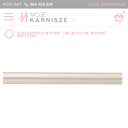
Menu
KONTAKT
664 936 839
ŚLEDŹ ZAMÓWIENIE
0
STRONA GŁÓWNA
›
RURA Ø19 - 160 CM - SKLEP INTERNETOWY
RURA KARNISZA Ø19 MM - 160 CM KOLOR: MOSIĄDZ
ANTYCZNY