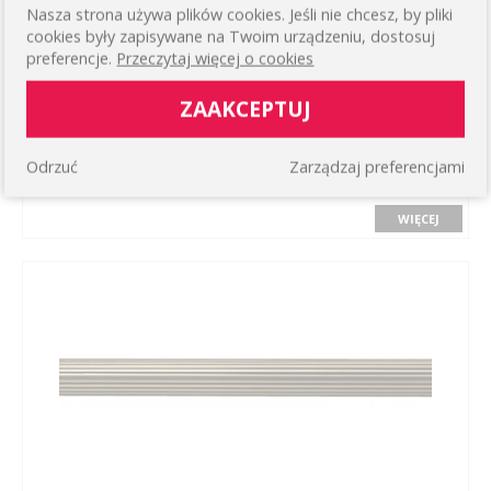
Nasza strona używa plików cookies. Jeśli nie chcesz, by pliki
cookies były zapisywane na Twoim urządzeniu, dostosuj
preferencje.
Przeczytaj więcej o cookies
ZAAKCEPTUJ
RURA KARNISZA Ø19 MM - 200 CM KOLOR: MOSIĄDZ
Odrzuć
Zarządzaj preferencjami
RYFLOWANY
31,87 zł
WIĘCEJ