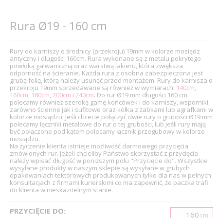
Rura Ø19 - 160 cm
Rury do karniszy o średnicy (przekroju) 19mm w kolorze mosiądz
antyczny i długości 160cm. Rura wykonane są z metalu pokrytego
powłoką galwaniczną oraz warstwą lakieru, która zwiększa
odporność na ścieranie. Każda rura z osobna zabezpieczona jest
grubą folią, którą należy usunąć przed montażem. Rury do karnisza o
przekroju 19mm sprzedawane są również w wymiarach:
140cm
,
160cm
,
180cm
,
200cm
i
240cm
. Do rur Ø19 mm długości 160 cm
polecamy również szeroką gamę końcówek i do karniszy, wsporniki
zarówno ścienne jak i sufitowe oraz kółka z żabkami lub agrafkami w
kolorze mosiądzu. Jeśli chcecie połączyć dwie rury o grubości Ø19 mm
polecamy łączniki metalowe do rur o tej grubości, lub jeśli rury mają
być połączone pod kątem polecamy łącznik przegubowy w kolorze
mosiądzu.
Na życzenie klienta istnieje możliwość darmowego przycięcia
zmówionych rur. Jeżeli chcieliby Państwo skorzystać z przycięcia
należy wpisać długość w poniższym polu "Przycięcie do". Wszystkie
wysyłane produkty w naszym sklepie są wysyłane w grubych
opakowaniach tektórowych produkowanych tylko dla nas w pełnych
konsultacjach z firmami kurierskimi co ma zapewnić, że paczka trafi
do klienta w nieskazitelnym stanie.
PRZYCIĘCIE DO:
cm