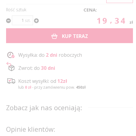
Ilość sztuk
CENA:
19.34
szt.
zł
KUP TERAZ
Wysyłka: do
2 dni
roboczych
Zwrot: do
30 dni
Koszt wysyłki: od
12zł
lub
0 zł
- przy zamówieniu pow.
450zł
Zobacz jak nas oceniają:
Opinie klientów: