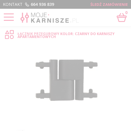
Menu
KONTAKT
664 936 839
ŚLEDŹ ZAMÓWIENIE
0
STRONA GŁÓWNA
›
ŁĄCZNIK PRZEGUBOWY - SKLEP INTERNETOWY
ŁĄCZNIK PRZEGUBOWY KOLOR: CZARNY DO KARNISZY
APARTAMENTOWYCH