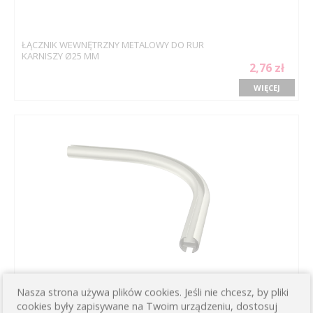
ŁĄCZNIK WEWNĘTRZNY METALOWY DO RUR
KARNISZY Ø25 MM
2,76 zł
WIĘCEJ
Nasza strona używa plików cookies. Jeśli nie chcesz, by pliki
ŁUK PRZELOTOWY 90 STOPNI 214 MM DO
cookies były zapisywane na Twoim urządzeniu, dostosuj
WSPORNIKÓW ŚCIENNYCH KOLOR: SATYNA DO