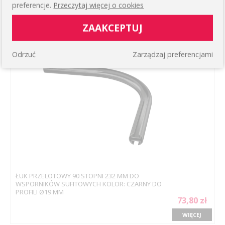
PROFILI Ø19 MM
preferencje.
Przeczytaj więcej o cookies
73,80 zł
ZAAKCEPTUJ
WIĘCEJ
Odrzuć
Zarządzaj preferencjami
ŁUK PRZELOTOWY 90 STOPNI 232 MM DO
WSPORNIKÓW SUFITOWYCH KOLOR: CZARNY DO
PROFILI Ø19 MM
73,80 zł
WIĘCEJ