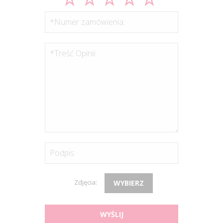
*Numer zamówienia:
*Treść Opinii:
Podpis:
Zdjęcia:
WYBIERZ
WYŚLIJ