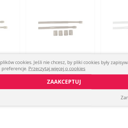
lików cookies. Jeśli nie chcesz, by pliki cookies były zapis
 PRĘTY
PRĘTY DO ZAZDROSTEK KOLOR:
PRĘTY DO ZA
 preferencje.
Przeczytaj więcej o cookies
ŁOTY, OD
BRĄZOWY, OD 60 CM DO 85 CM
BIAŁY, OD 30 
(KPL.)
ZAAKCEPTUJ
16,28 zł
12,72 zł
WIĘCEJ
WIĘCEJ
Zar