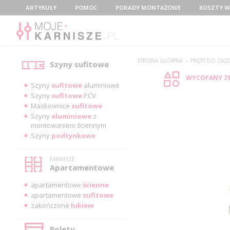
Menu
ARTYKUŁY
POMOC
PORADY MONTAŻOWE
KOSZTY W
Kategorie
STRONA GŁÓWNA
›
PRĘTY DO ZAZD
Szyny sufitowe
WYCOFANY ZE 
Szyny
sufitowe
aluminiowe
Szyny
sufitowe
PCV
Maskownice
sufitowe
Szyny
aluminiowe
z
montowaniem ściennym
Szyny
podtynkowe
KARNISZE
Apartamentowe
apartamentowe
ścienne
apartamentowe
sufitowe
zakończone
łukiem
Rolety