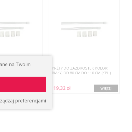
ywane na Twoim
ZDROSTEK KOLOR:
PRĘTY DO ZAZDROSTEK KOLOR:
CM DO 50 CM (KPL.)
BIAŁY, OD 80 CM DO 110 CM (KPL.)
19,32 zł
WIĘCEJ
WIĘCEJ
ządzaj preferencjami