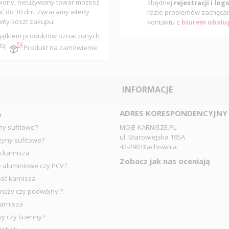
iony, nieużywany towar możesz
zbędnej
rejestracji i lo
ić do 30 dni. Zwracamy wtedy
razie problemów zachęca
wity koszt zakupu.
kontaktu z
biurem obsług
jątkiem produktów oznaczonych
tą
Produkt na zamówienie
INFORMACJE
ADRES KORESPONDENCYJNY
a
ny sufitowe?
MOJE-KARNISZE.PL
ul. Starowiejska 195A
zyny sufitowe?
42-290 Blachownia
i karnisza
Zobacz jak nas oceniają
e aluminiowe czy PCV?
ść karnisza
nczy czy podwójny ?
arnisza
wy czy ścienny?