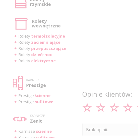
rzymskie
Rolety
wewnętrzne
Rolety
termoizolacyjne
Rolety
zaciemniające
Rolety
przepuszczające
Rolety
dzień-noc
Rolety
elektryczne
KARNISZE
Prestige
Opinie klientów:
Prestige
ścienne
Prestige
sufitowe
KARNISZE
Zenit
Brak opinii.
Karnisze
ścienne
Karnisze
sufitowe