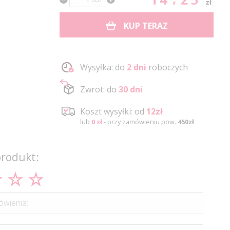
zł
KUP TERAZ
Wysyłka: do
2 dni
roboczych
Zwrot: do
30 dni
Koszt wysyłki: od
12zł
lub
0 zł
- przy zamówieniu pow.
450zł
produkt:
wienia: