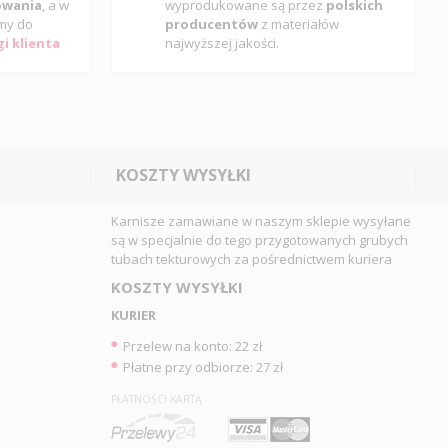
gowania
, a w
wyprodukowane są przez
polskich
my do
producentów
z materiałów
i klienta
najwyższej jakości.
KOSZTY WYSYŁKI
Karnisze zamawiane w naszym sklepie wysyłane
są w specjalnie do tego przygotowanych grubych
tubach tekturowych za pośrednictwem kuriera
KOSZTY WYSYŁKI
KURIER
Przelew na konto: 22 zł
Płatne przy odbiorze: 27 zł
PŁATNOŚCI KARTĄ