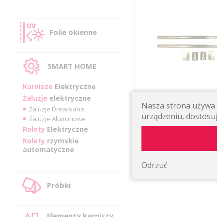
Folie okienne
SMART HOME
Karnisze
Elektryczne
Żaluzje
elektryczne
Nasza strona używa p
WYCOFANY ZE SPRZEDAŻY
Żaluzje Drewniane
urządzeniu, dostosuj
DO ZAZDROSTEK KOLOR: Z
Żaluzje Aluminiowe
80 CM DO 110 CM (KPL.)
Rolety
Elektryczne
Rolety
rzymskie
19,32 zł
automatyczne
Odrzuć
Próbki
Elementy karniszy