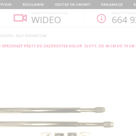
YSYŁKI
REGULAMIN
ODSTĄP OD UMOWY
REKLAMACJE
K
ZAMÓW KONSULTACJĘ
MASZ PYTANIE
WIDEO
664 9
ROSTEK - SKLEP INTERNETOWY
SPRZEDAŻY PRĘTY DO ZAZDROSTEK KOLOR: ZŁOTY, OD 40 CM DO 70 CM (