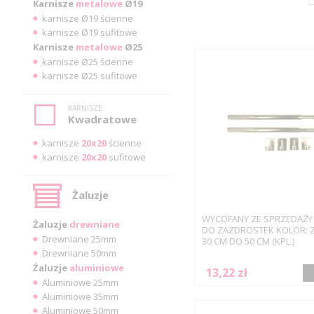
Karnisze
metalowe
Ø19
karnisze Ø19 ścienne
karnisze Ø19 sufitowe
Karnisze
metalowe
Ø25
karnisze Ø25 ścienne
karnisze Ø25 sufitowe
KARNISZE
Kwadratowe
karnisze
20x20
ścienne
karnisze
20x20
sufitowe
Żaluzje
WYCOFANY ZE SPRZEDAŻY
Żaluzje
drewniane
DO ZAZDROSTEK KOLOR: Z
Drewniane 25mm
30 CM DO 50 CM (KPL.)
Drewniane 50mm
Żaluzje
aluminiowe
13,22 zł
Aluminiowe 25mm
Aluminiowe 35mm
Aluminiowe 50mm