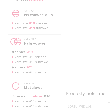
KARNISZE
Przesuwne Ø 19
karnisze
Ø19
ścienne
karnisze
Ø19
sufitowe
KARNISZE
Hybrydowe
średnica
Ø19
karnisze Ø19 ścienne
karnisze Ø19 sufitowe
średnica
Ø25
karnisze Ø25 ścienne
KARNISZE
Metalowe
Produkty polecane
Karnisze
metalowe
Ø16
karnisze Ø16 ścienne
karnisze Ø16 sufitowe
SORTUJ WEDŁUG: