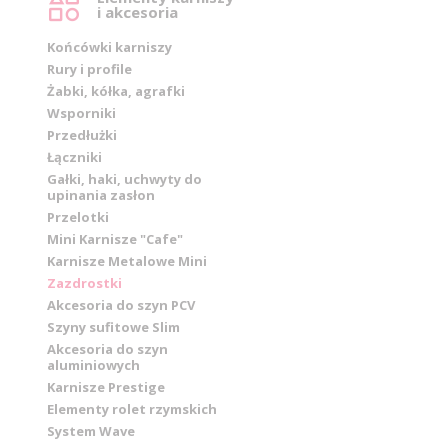
i akcesoria
Końcówki karniszy
Rury i profile
Żabki, kółka, agrafki
Wsporniki
Przedłużki
Łączniki
Gałki, haki, uchwyty do
upinania zasłon
Przelotki
Mini Karnisze "Cafe"
Karnisze Metalowe Mini
Zazdrostki
Akcesoria do szyn PCV
Szyny sufitowe Slim
Akcesoria do szyn
aluminiowych
Karnisze Prestige
Elementy rolet rzymskich
System Wave