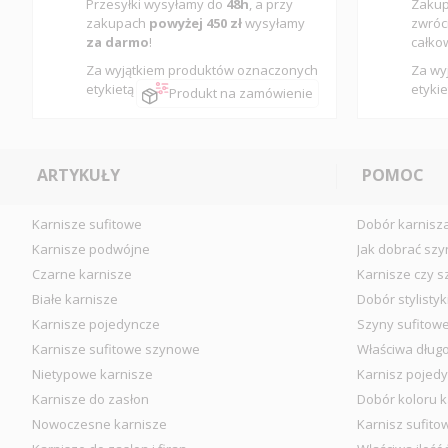
Przesyłki wysyłamy do
48h
, a przy
Zakup
zakupach
powyżej 450 zł
wysyłamy
zwróc
za darmo
!
całko
Za wyjątkiem produktów oznaczonych
Za wy
etykietą
etykie
Produkt na zamówienie
ARTYKUŁY
POMOC
Karnisze sufitowe
Dobór karnisz
Karnisze podwójne
Jak dobrać szy
Czarne karnisze
Karnisze czy s
Białe karnisze
Dobór stylistyk
Karnisze pojedyncze
Szyny sufitow
Karnisze sufitowe szynowe
Właściwa długo
Nietypowe karnisze
Karnisz pojedy
Karnisze do zasłon
Dobór koloru k
Nowoczesne karnisze
Karnisz sufito