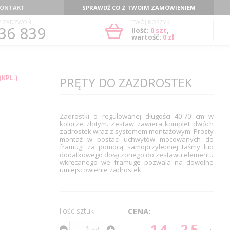
ONTAKT
SPRAWDŹ CO Z TWOIM ZAMÓWIENIEM
? ZADZWOŃ!
TWÓJ KOSZYK
36 839
Ilość:
0
szt
,
wartość:
0 zł
KPL.)
PRĘTY DO ZAZDROSTEK
Zadrostki o regulowanej długości 40-70 cm w
kolorze złotym. Zestaw zawiera komplet dwóch
zadrostek wraz z systemem montażowym. Prosty
montaż w postaci uchwytów mocowanych do
framugi za pomocą samoprzylepnej taśmy lub
dodatkowego dołączonego do zestawu elementu
wkręcanego we framugę pozwala na dowolne
umiejscowienie zadrostek.
Ilość sztuk
CENA:
14.25
szt.