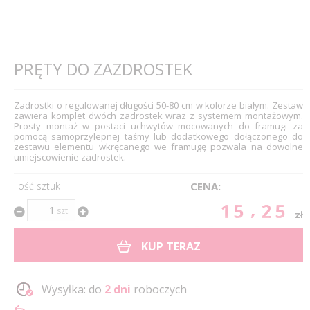
PRĘTY DO ZAZDROSTEK
Zadrostki o regulowanej długości 50-80 cm w kolorze białym. Zestaw
zawiera komplet dwóch zadrostek wraz z systemem montażowym.
Prosty montaż w postaci uchwytów mocowanych do framugi za
pomocą samoprzylepnej taśmy lub dodatkowego dołączonego do
zestawu elementu wkręcanego we framugę pozwala na dowolne
umiejscowienie zadrostek.
Ilość sztuk
CENA:
15.25
szt.
zł
KUP TERAZ
Wysyłka: do
2 dni
roboczych