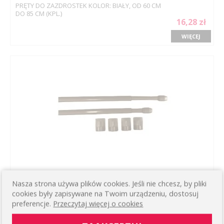
PRĘTY DO ZAZDROSTEK KOLOR: BIAŁY, OD 60 CM
DO 85 CM (KPL.)
16,28 zł
WIĘCEJ
Nasza strona używa plików cookies. Jeśli nie chcesz, by pliki
PRĘTY DO ZAZDROSTEK KOLOR: BRĄZOWY, OD 80
CM DO 110 CM (KPL.)
cookies były zapisywane na Twoim urządzeniu, dostosuj
19,32 zł
preferencje.
Przeczytaj więcej o cookies
WIĘCEJ