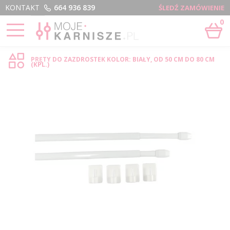
Menu
KONTAKT
664 936 839
ŚLEDŹ ZAMÓWIENIE
0
STRONA GŁÓWNA
›
PRĘTY DO ZAZDROSTEK - SKLEP INTERNETOWY
PRĘTY DO ZAZDROSTEK KOLOR: BIAŁY, OD 50 CM DO 80 CM
(KPL.)