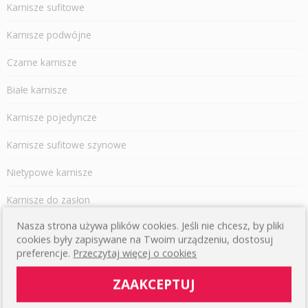
Karnisze sufitowe
Karnisze podwójne
Czarne karnisze
Białe karnisze
Karnisze pojedyncze
Karnisze sufitowe szynowe
Nietypowe karnisze
Karnisze do zasłon
Nasza strona używa plików cookies. Jeśli nie chcesz, by pliki
Nowoczesne karnisze
cookies były zapisywane na Twoim urządzeniu, dostosuj
preferencje.
Przeczytaj więcej o cookies
Karnisze do zasłon i firan
ZAAKCEPTUJ
Typy i rodzaje karniszy