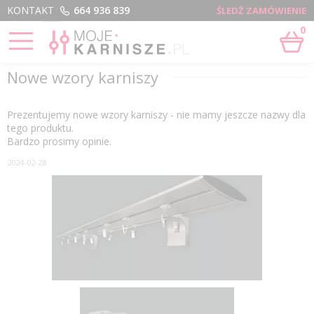
Menu
KONTAKT
664 936 839
ŚLEDŹ ZAMÓWIENIE
0
STRONA GŁÓWNA
›
NOWOŚCI
›
NOWE WZORY KARNISZY
Nowe wzory karniszy
Prezentujemy nowe wzory karniszy - nie mamy jeszcze nazwy dla
tego produktu.
Bardzo prosimy opinie.
2024-02-28